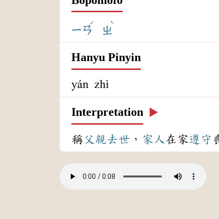
ˊ
ˋ
ㄧㄢ
ㄓ
Hanyu Pinyin
yán zhì
Interpretation
▶️
稱
父親
去世
，
家人
在家
遵守