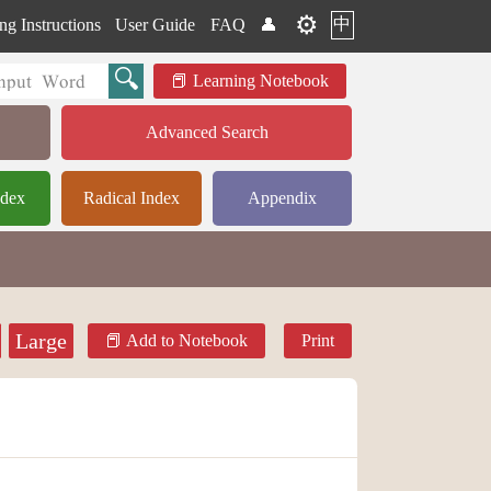
⚙️
中
ng Instructions
User Guide
FAQ
👤
Learning Notebook
Advanced Search
ndex
Radical Index
Appendix
Large
Add to Notebook
Print