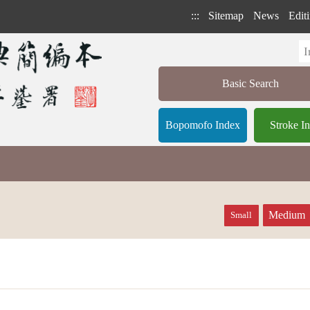
:::
Sitemap
News
Editi
Basic Search
Bopomofo Index
Stroke I
Medium
Small