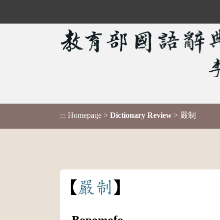
Homepage
>
Dictionary Review
> 嚴制
:::
嚴
制
Bopomofo