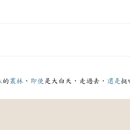
森
的
叢林
，
即使
是大白天，走過去，
還是
挺