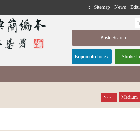
:::
Sitemap
News
Editi
Basic Search
Bopomofo Index
Stroke I
Medium
Small