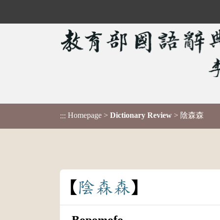
Homepage
>
Dictionary Review
> 陰森森
:::
陰
森
森
Bopomofo