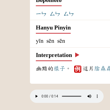
ㄧㄣ
ㄙㄣ
ㄙㄣ
Hanyu Pinyin
yīn sēn sēn
Interpretation
▶️
幽黯的
樣子
。
這片
陰森
例