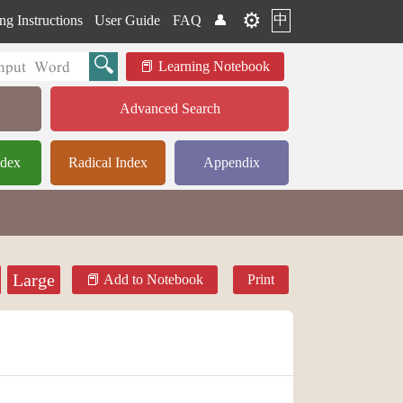
⚙️
中
ng Instructions
User Guide
FAQ
👤
Learning Notebook
Advanced Search
ndex
Radical Index
Appendix
Large
Add to Notebook
Print