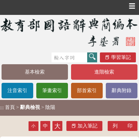
☰
學習筆記
基本檢索
進階檢索
注音索引
筆畫索引
部首索引
辭典附錄
首頁
>
辭典檢視
> 陰陽
:::
大
中
加入筆記
列 印
小