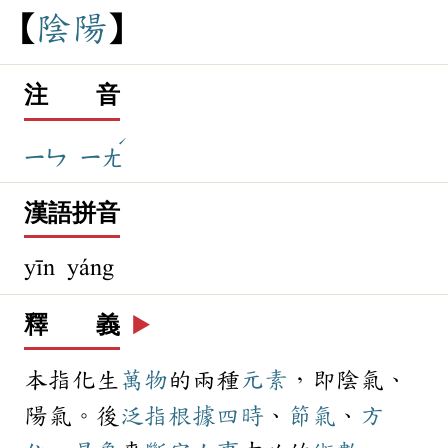
陰
陽
注 音
ˊ
ㄧㄣ
ㄧㄤ
漢語拼音
yīn yáng
釋 義
▶️
本指化生
萬物
的兩種
元素
，即陰氣、
陽氣。後
泛指
根據
四時
、
節氣
、
方