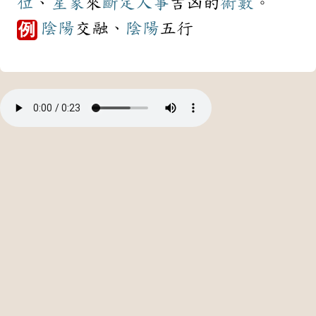
位
、
星象
來
斷定
人事
吉凶的
術數
。
陰陽
交融、
陰陽
五行
例