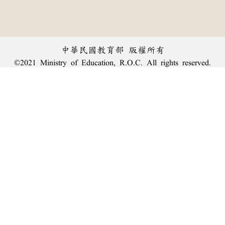
中華民國教育部 版權所有
©2021 Ministry of Education, R.O.C. All rights reserved.
︿
:::
個資法及隱私聲明
|
辭典公眾授權網
|
意見交流
|
網網相連
三峽總院區地址：新北市三峽區三樹路2號、
臺北院區地址：臺北市大安區和平東路一段179號、
回頂端
臺中院區地址：臺中市豐原區師範街67號
電話總機：
(02)7740-7890
、
傳真：(02)7740-7064、
TANet VoIP：9009-7890
線上人數: 1626
累積總人次: 239,963,989