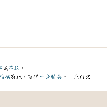
字
或
花紋
。
結構
有致，刻得
十分
精美
。 △白文