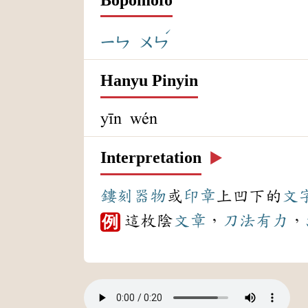
ˊ
ㄧㄣ
ㄨㄣ
Hanyu Pinyin
yīn wén
Interpretation
▶️
鏤刻
器物
或
印章
上凹下的
文
這枚陰
文章
，
刀法
有力
，
例