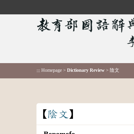
Homepage
>
Dictionary Review
> 陰文
:::
陰
文
Bopomofo