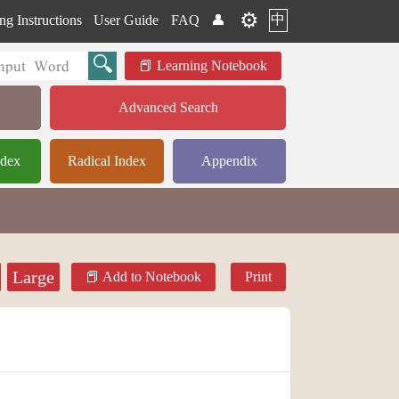
⚙️
中
ng Instructions
User Guide
FAQ
👤
Learning Notebook
Advanced Search
ndex
Radical Index
Appendix
Large
Add to Notebook
Print