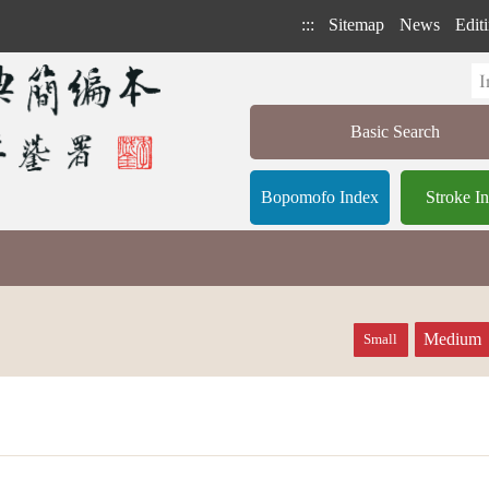
:::
Sitemap
News
Editi
Basic Search
Bopomofo Index
Stroke I
Medium
Small