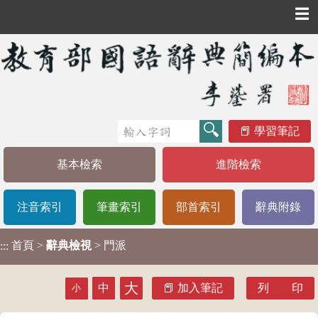
☰
學習筆記
基本檢索
進階檢索
注音索引
筆畫索引
部首索引
辭典附錄
首頁
>
辭典檢視
> 門派
:::
大
中
加入筆記
列 印
小