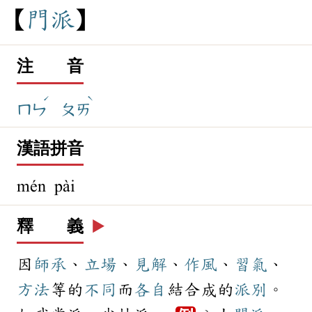
門
派
注 音
ˊ
ˋ
ㄇㄣ
ㄆㄞ
漢語拼音
mén pài
釋 義
▶️
因
師承
、
立場
、
見解
、
作風
、
習氣
、
方法
等的
不同
而
各自
結合成的
派別
。