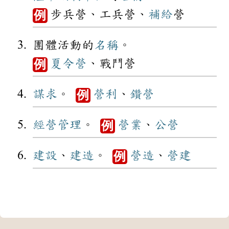
步兵營、工兵營、
補給
營
例
團體活動的
名稱
。
夏令營
、戰鬥營
例
謀求
。
營利
、
鑽營
例
經營
管理
。
營業
、
公營
例
建設
、
建造
。
營造
、
營建
例