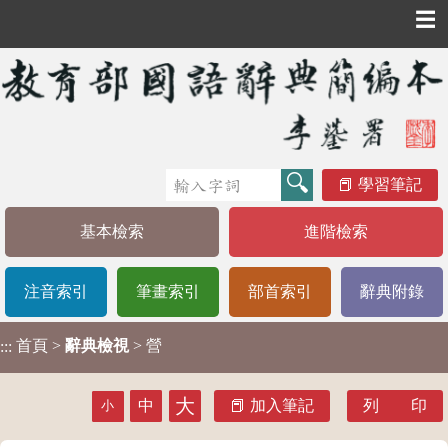
☰
學習筆記
基本檢索
進階檢索
注音索引
筆畫索引
部首索引
辭典附錄
首頁
>
辭典檢視
> 營
:::
大
中
加入筆記
列 印
小