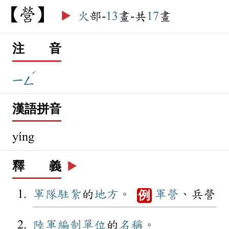
營
▶️
火
部-
13
畫-共
17
畫
注 音
ˊ
ㄧㄥ
漢語拼音
yíng
釋 義
▶️
軍隊
駐紮
的
地方
。
軍營
、兵營
例
陸軍
編制
單位
的
名稱
。