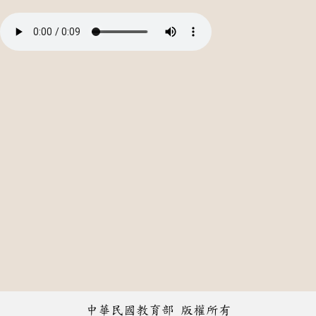
中華民國教育部 版權所有