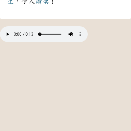
生
，令人
讚嘆
！