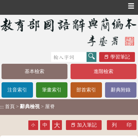
☰
學習筆記
基本檢索
進階檢索
注音索引
筆畫索引
部首索引
辭典附錄
首頁
>
辭典檢視
> 屋脊
:::
大
中
加入筆記
列 印
小