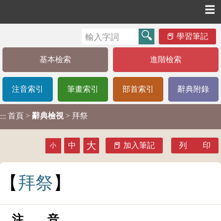
☰
學習筆記
基本檢索
進階檢索
注音索引
筆畫索引
部首索引
辭典附錄
首頁
>
辭典檢視
> 拜祭
:::
大
中
加入筆記
列 印
小
拜
祭
注 音