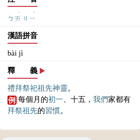
ˋ
ˋ
ㄅㄞ
ㄐㄧ
漢語拼音
bài jì
釋 義
▶️
禮拜
祭祀
祖先
神靈
。
每個月的
初一
、十五，
我們
家都有
例
拜祭
祖先
的
習慣
。