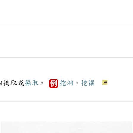
內掏取或
掘取
。
挖洞
、
挖掘
例