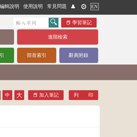
⚙️
編輯說明
使用說明
常見問題
👤
EN
學習筆記
進階檢索
引
部首索引
辭典附錄
大
中
加入筆記
列 印