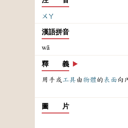
ㄨㄚ
漢語拼音
wā
釋 義
▶️
用手或
工具
由
物體
的
表面
向
圖 片