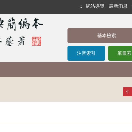
網站導覽
最新消息
:::
基本檢索
注音索引
筆畫索
小