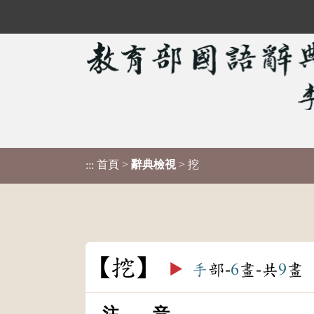
首頁
>
辭典檢視
> 挖
:::
挖
▶️
手
部-
6
畫-共
9
畫
注 音