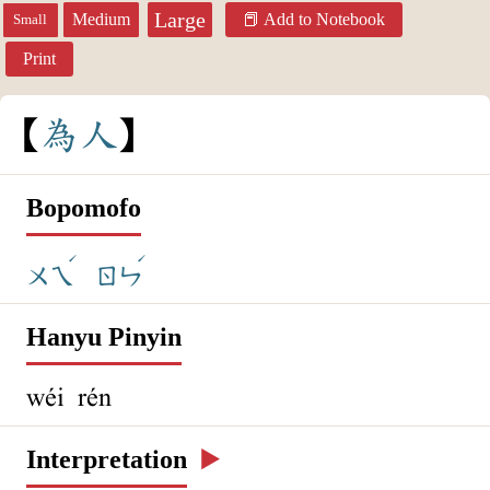
Large
Medium
Add to Notebook
Small
Print
為
人
Bopomofo
ˊ
ˊ
ㄨㄟ
ㄖㄣ
Hanyu Pinyin
wéi rén
Interpretation
▶️