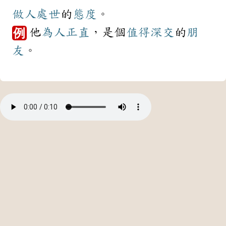
做人
處世
的
態度
。
他
為人
正直
，是個
值得
深交
的
朋
例
友
。