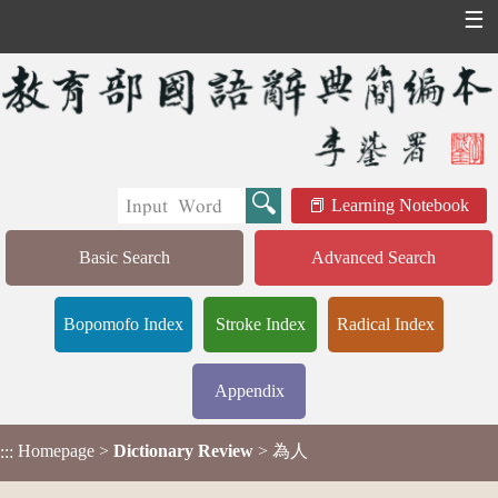
☰
Learning Notebook
Basic Search
Advanced Search
Bopomofo Index
Stroke Index
Radical Index
Appendix
Homepage
>
Dictionary Review
> 為人
:::