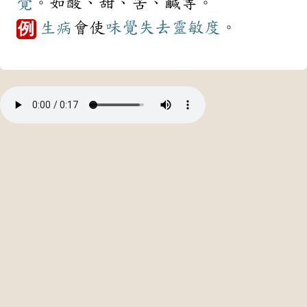
覺
。如酸、甜、苦、鹹等。
生病
會使
味覺
失去
靈敏度
。
例