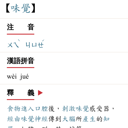
味
覺
注 音
ˋ
ˊ
ㄨㄟ
ㄐㄩㄝ
漢語拼音
wèi jué
釋 義
▶️
食物
進入
口腔
後，
刺激
味覺
感受器，
經由
味覺
神經
傳到
大腦
所
產生
的
知