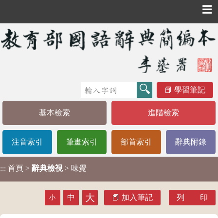
☰
學習筆記
基本檢索
進階檢索
注音索引
筆畫索引
部首索引
辭典附錄
首頁
>
辭典檢視
> 味覺
:::
大
中
加入筆記
列 印
小