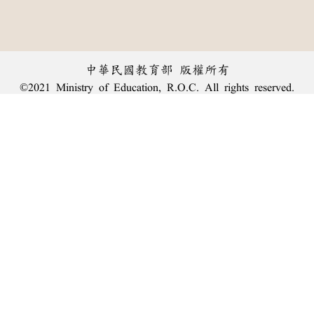
中華民國教育部 版權所有
©2021 Ministry of Education, R.O.C. All rights reserved.
︿
:::
個資法及隱私聲明
|
辭典公眾授權網
|
意見交流
|
網網相連
三峽總院區地址：新北市三峽區三樹路2號、
臺北院區地址：臺北市大安區和平東路一段179號、
回頂端
臺中院區地址：臺中市豐原區師範街67號
電話總機：
(02)7740-7890
、
傳真：(02)7740-7064、
TANet VoIP：9009-7890
線上人數: 1993
累積總人次: 240,006,256