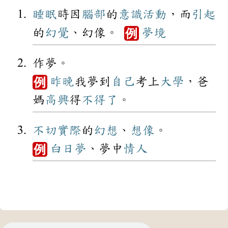
睡眠
時因
腦部
的
意識
活動
，而
引起
的
幻覺
、幻像。
夢境
例
作夢。
昨晚
我夢到
自己
考上
大學
，爸
例
媽
高興
得
不得了
。
不切實際
的
幻想
、
想像
。
白日夢
、夢中
情人
例