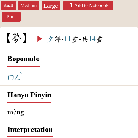
Large
Medium
Add to Notebook
Small
Print
夢
▶️
夕
部-
11
畫-共
14
畫
Bopomofo
ˋ
ㄇㄥ
Hanyu Pinyin
mèng
Interpretation