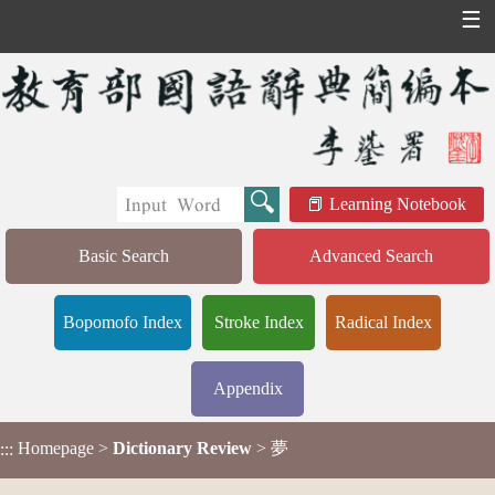
☰
Learning Notebook
Basic Search
Advanced Search
Bopomofo Index
Stroke Index
Radical Index
Appendix
Homepage
>
Dictionary Review
> 夢
:::