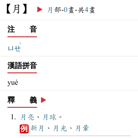
月
▶️
月
部-
0
畫-共
4
畫
注 音
ˋ
ㄩㄝ
漢語拼音
yuè
釋 義
▶️
月亮
、
月球
。
新月
、
月光
、
月暈
例