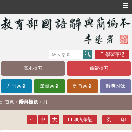
☰
學習筆記
基本檢索
進階檢索
注音索引
筆畫索引
部首索引
辭典附錄
首頁
>
辭典檢視
> 月
:::
大
中
加入筆記
列 印
小