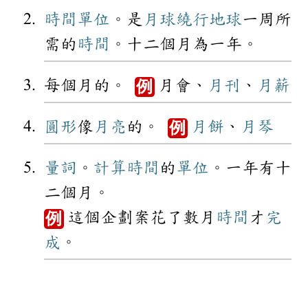
時間
單位
。是
月球
繞行
地球
一周所
需的
時間
。十二個月為一年。
每個月的。
月會、
月刊
、
月薪
例
圓形
像
月亮
的。
月餅
、
月琴
例
量詞
。
計算
時間
的
單位
。一年有十
二個月。
這個企劃案花了數月
時間
才
完
例
成
。