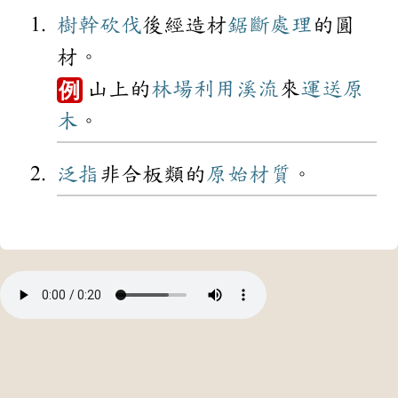
樹幹
砍伐
後經造材
鋸斷
處理
的圓
材。
山上的
林場
利用
溪流
來
運送
原
例
木
。
泛指
非合板類的
原始
材質
。