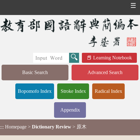
☰
Learning Notebook
Basic Search
Advanced Search
Bopomofo Index
Stroke Index
Radical Index
Appendix
Homepage
>
Dictionary Review
> 原木
:::