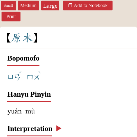
Large
Medium
Add to Notebook
Small
Print
原
木
Bopomofo
ˊ
ˋ
ㄩㄢ
ㄇㄨ
Hanyu Pinyin
yuán mù
Interpretation
▶️