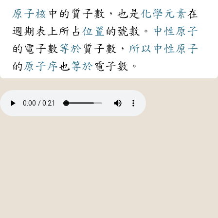
原子核
中的質子數，也是
化學元素
在
週期表上所占
位置
的號數。
中性
原子
的電子數
等於
質子數，
所以
中性
原子
的
原子序
也
等於
電子數。