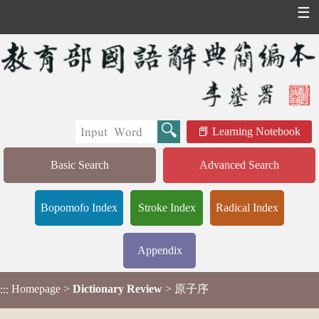
☰
Learning Notebook
Basic Search
Advanced Search
Bopomofo Index
Stroke Index
Radical Index
Appendix
Homepage
>
Dictionary Review
> 原子序
:::