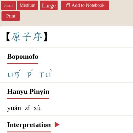
Large
Medium
Add to Notebook
Small
Print
原
子
序
Bopomofo
ˊ
ˇ
ˋ
ㄩㄢ
ㄗ
ㄒㄩ
Hanyu Pinyin
yuán zǐ xù
Interpretation
▶️