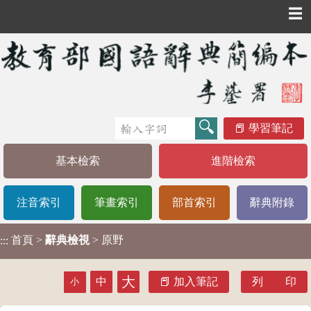
☰
學習筆記
基本檢索
進階檢索
注音索引
筆畫索引
部首索引
辭典附錄
首頁
>
辭典檢視
> 原野
:::
大
中
加入筆記
列 印
小