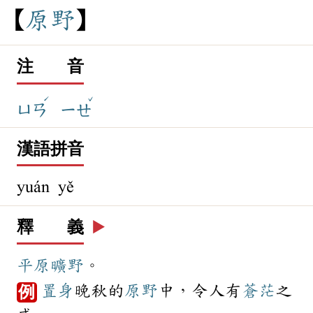
原
野
注 音
ˊ
ˇ
ㄩㄢ
ㄧㄝ
漢語拼音
yuán yě
釋 義
▶️
平原
曠野
。
置身
晚秋的
原野
中，令人有
蒼茫
之
例