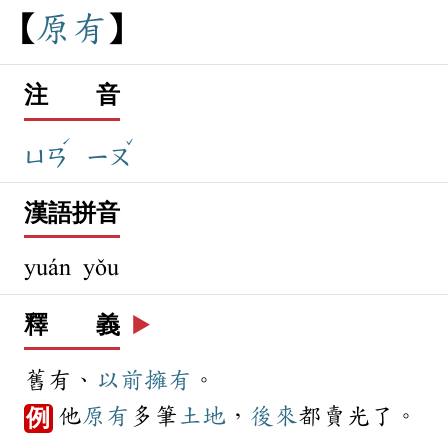
原
有
注 音
ˊ
ˇ
ㄩㄢ
ㄧㄡ
漢語拼音
yuán yǒu
釋 義
▶️
舊有、
以前
擁有
。
他
原有
多筆
土地
，
後來
都賣光了。
例