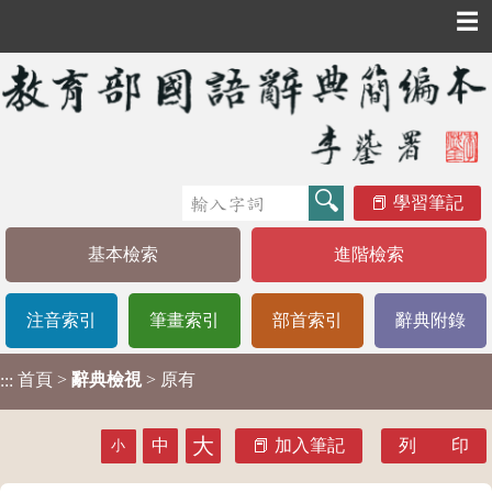
☰
學習筆記
基本檢索
進階檢索
注音索引
筆畫索引
部首索引
辭典附錄
首頁
>
辭典檢視
> 原有
:::
大
中
加入筆記
列 印
小