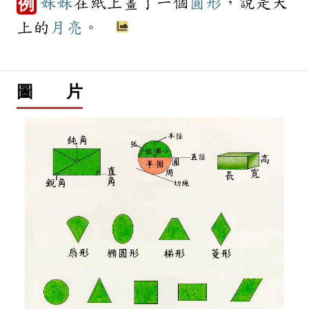
妹妹
在紙上畫了一個
圓形
，說是天
例
上的
月亮
。
圖 片