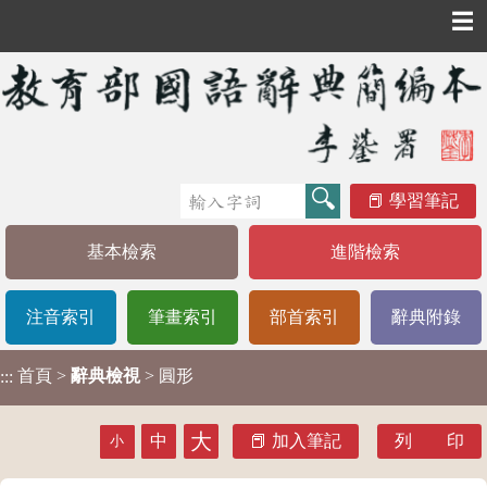
☰
學習筆記
基本檢索
進階檢索
注音索引
筆畫索引
部首索引
辭典附錄
首頁
>
辭典檢視
> 圓形
:::
大
中
加入筆記
列 印
小