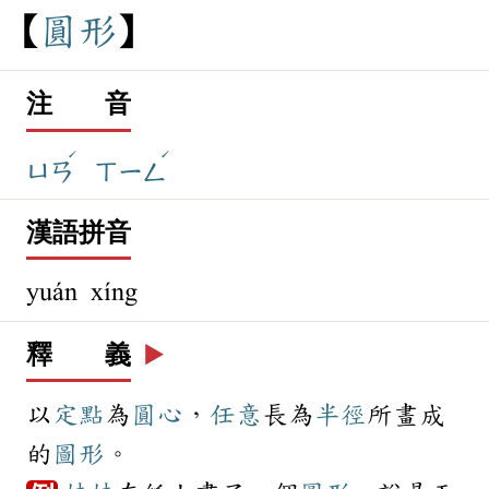
圓
形
注 音
ˊ
ˊ
ㄩㄢ
ㄒㄧㄥ
漢語拼音
yuán xíng
釋 義
▶️
以
定點
為
圓心
，
任意
長為
半徑
所畫成
的
圖形
。