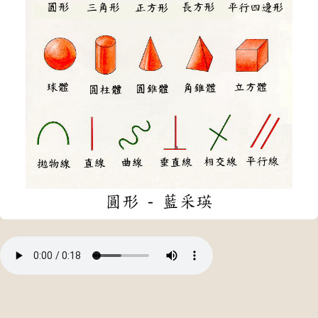
圓形 - 藍采瑛