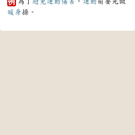
為了
避免
運動傷害
，
運動
前要先做
例
暖身
操。