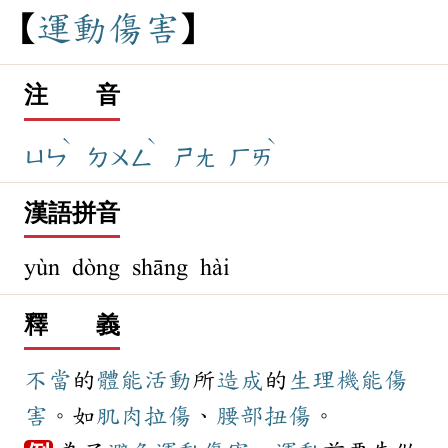
運
動
傷
害
注 音
ˋ
ˋ
ˋ
ㄩㄣ
ㄉㄨㄥ
ㄕㄤ
ㄏㄞ
漢語拼音
yùn dòng shāng hài
釋 義
不當
的
體能
活動
所
造成
的
生理
機能
傷
害
。如
肌肉
拉傷
、
腰部
扭傷
。