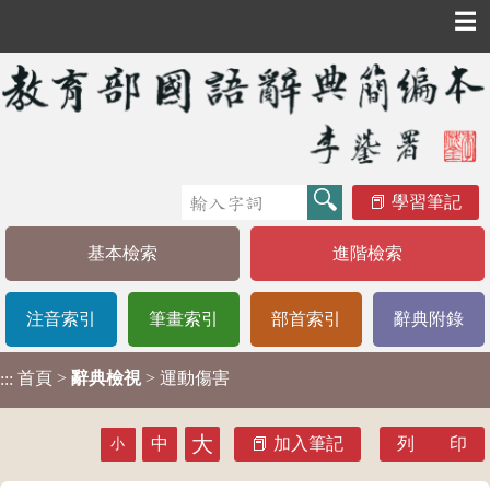
☰
學習筆記
基本檢索
進階檢索
注音索引
筆畫索引
部首索引
辭典附錄
首頁
>
辭典檢視
> 運動傷害
:::
大
中
加入筆記
列 印
小