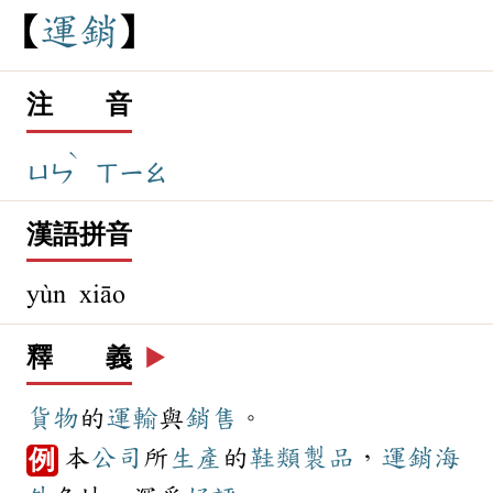
運
銷
注 音
ˋ
ㄩㄣ
ㄒㄧㄠ
漢語拼音
yùn xiāo
釋 義
▶️
貨物
的
運輸
與
銷售
。
本
公司
所
生產
的
鞋類
製品
，
運銷
海
例