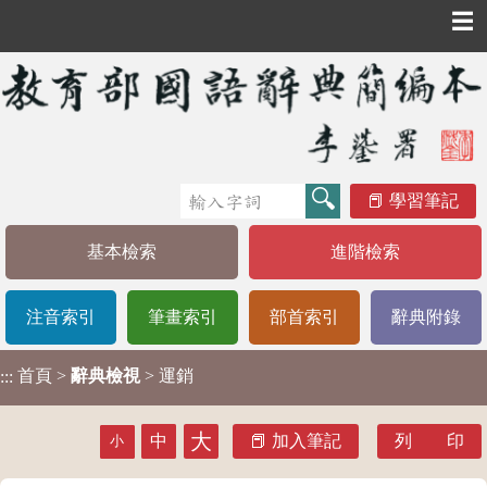
☰
學習筆記
基本檢索
進階檢索
注音索引
筆畫索引
部首索引
辭典附錄
首頁
>
辭典檢視
> 運銷
:::
大
中
加入筆記
列 印
小