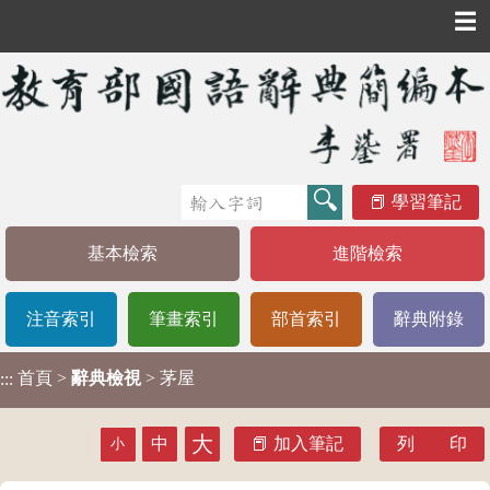
☰
學習筆記
基本檢索
進階檢索
注音索引
筆畫索引
部首索引
辭典附錄
首頁
>
辭典檢視
> 茅屋
:::
大
中
加入筆記
列 印
小