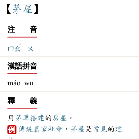
茅
屋
注 音
ˊ
ㄇㄠ
ㄨ
漢語拼音
máo wū
釋 義
用
茅草
搭建
的
房屋
。
傳統
農家
社會
，
茅屋
是
常見
的
建
例