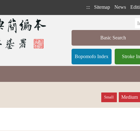
:::
Sitemap
News
Editi
Basic Search
Bopomofo Index
Stroke I
Medium
Small