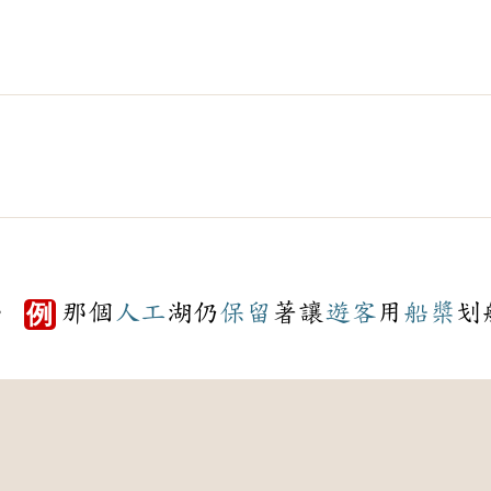
。
那個
人工
湖仍
保留
著讓
遊客
用
船槳
划
例