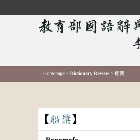
Homepage
>
Dictionary Review
> 船槳
:::
船
槳
Bopomofo