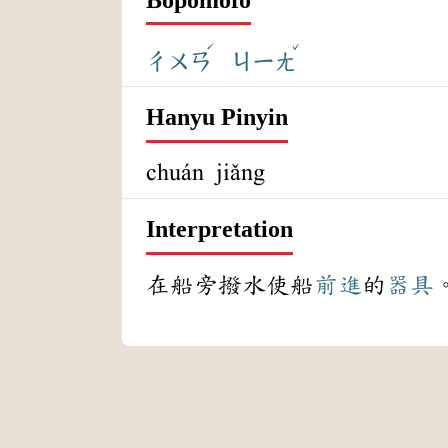
ˊ
ˇ
ㄔㄨㄢ
ㄐㄧㄤ
Hanyu Pinyin
chuán jiǎng
Interpretation
在船旁撥水使船
前進
的
器具