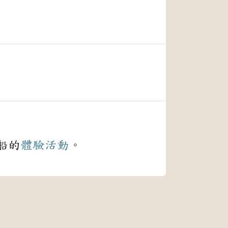
船的
體驗
活動
。