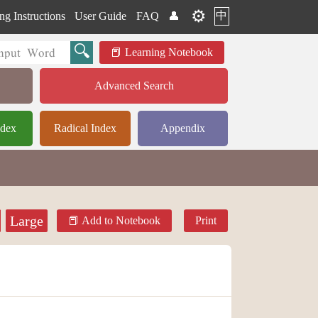
⚙️
中
ng Instructions
User Guide
FAQ
👤
Learning Notebook
Advanced Search
ndex
Radical Index
Appendix
Large
Add to Notebook
Print