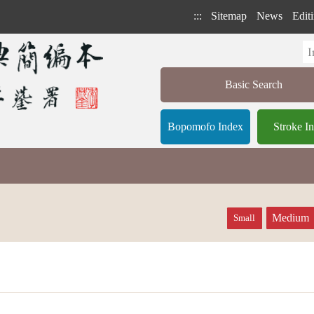
:::
Sitemap
News
Editi
Basic Search
Bopomofo Index
Stroke I
Medium
Small