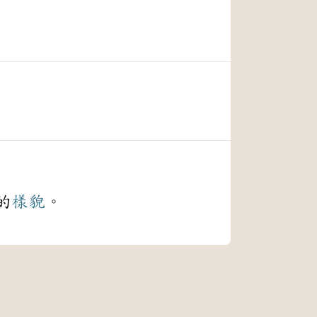
的
樣貌
。