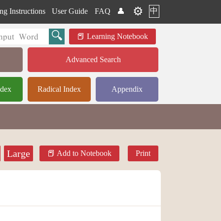
⚙️
中
ng Instructions
User Guide
FAQ
👤
Learning Notebook
Advanced Search
ndex
Radical Index
Appendix
Large
Add to Notebook
Print