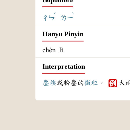
ˊ
ˋ
ㄔㄣ
ㄌㄧ
Hanyu Pinyin
chén lì
Interpretation
塵埃
或粉塵的
微粒
。
大
例