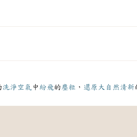
雨
洗淨
空氣
中
紛飛
的​
塵粒
，
還原
大自然
清新