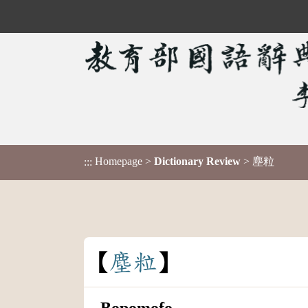
Homepage
>
Dictionary Review
> 塵粒
:::
塵
粒
Bopomofo