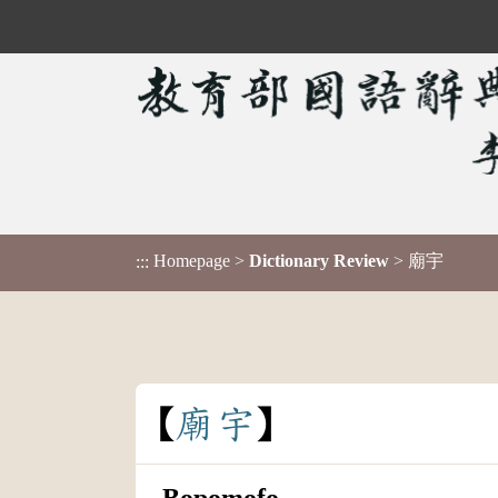
Homepage
>
Dictionary Review
> 廟宇
:::
廟
宇
Bopomofo