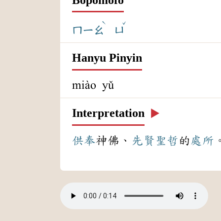
ˋ
ˇ
ㄇㄧㄠ
ㄩ
Hanyu Pinyin
miào yǔ
Interpretation
▶️
供奉
神佛、
先賢
聖哲
的
處所