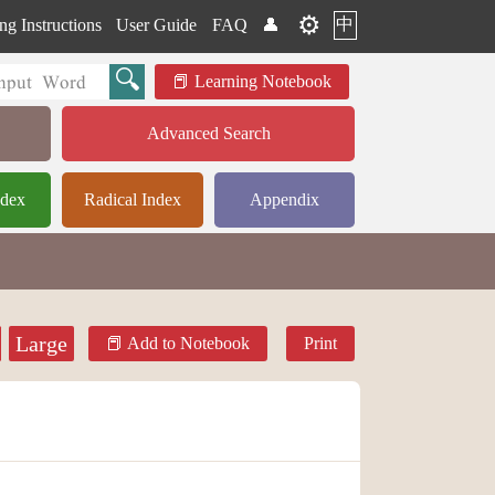
⚙️
中
ng Instructions
User Guide
FAQ
👤
Learning Notebook
Advanced Search
ndex
Radical Index
Appendix
Large
Add to Notebook
Print