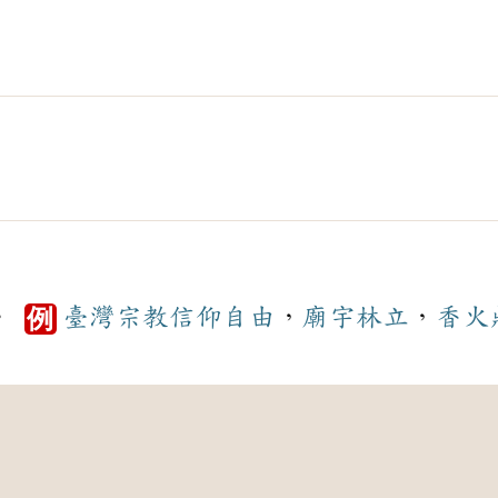
。
臺灣
宗教
信仰
自由
，
廟宇
林立
，
香火
例