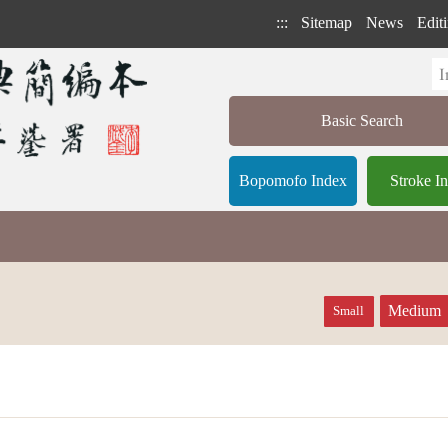
:::
Sitemap
News
Editi
Basic Search
Bopomofo Index
Stroke I
Medium
Small