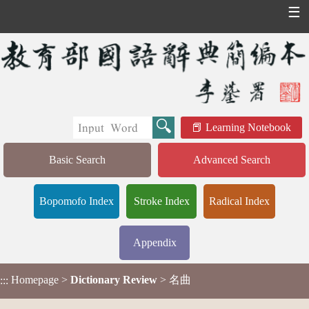
☰
Learning Notebook
Basic Search
Advanced Search
Bopomofo Index
Stroke Index
Radical Index
Appendix
Homepage
>
Dictionary Review
> 名曲
:::