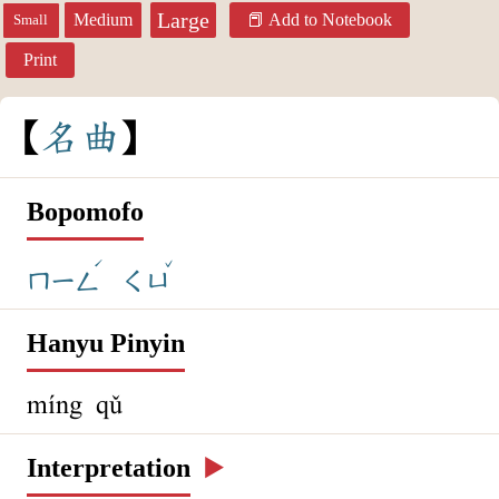
Large
Medium
Add to Notebook
Small
Print
名
曲
Bopomofo
ˊ
ˇ
ㄇㄧㄥ
ㄑㄩ
Hanyu Pinyin
míng qǔ
Interpretation
▶️