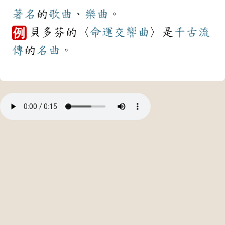
著名
的
歌曲
、
樂曲
。
貝多芬的〈
命運
交響曲
〉是
千古
流
例
傳
的
名曲
。