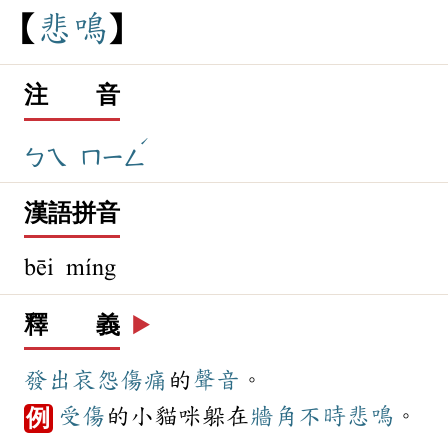
悲
鳴
注 音
ˊ
ㄅㄟ
ㄇㄧㄥ
漢語拼音
bēi míng
釋 義
▶️
發出
哀怨
傷痛
的
聲音
。
受傷
的小貓咪躲在
牆角
不時
悲鳴
。
例