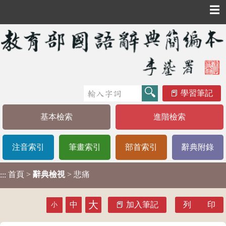
☰
學習筆記
基本檢索
進階檢索
注音索引
筆畫索引
部首索引
辭典附錄
首頁
>
辭典檢視
> 悲痛
:::
大
中
加入筆記
列 印
小