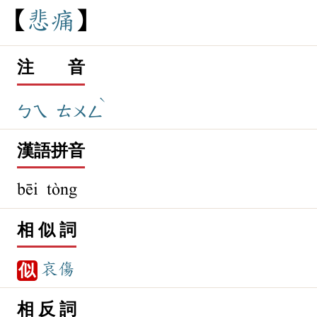
悲
痛
注 音
ˋ
ㄅㄟ
ㄊㄨㄥ
漢語拼音
bēi tòng
相 似 詞
哀傷
似
相 反 詞