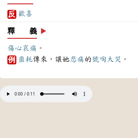
歡喜
反
釋 義
▶️
傷心
哀痛
。
噩耗
傳來，讓她
悲痛
的
號啕大哭
。
例