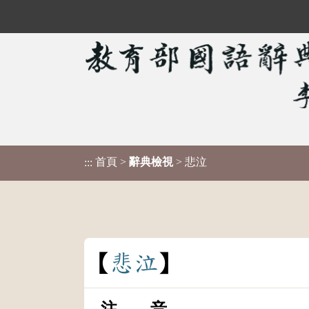
首頁
>
辭典檢視
> 悲泣
:::
悲
泣
注 音