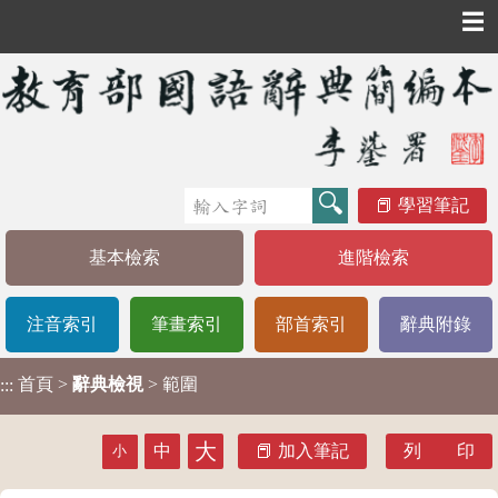
☰
學習筆記
基本檢索
進階檢索
注音索引
筆畫索引
部首索引
辭典附錄
首頁
>
辭典檢視
> 範圍
:::
大
中
加入筆記
列 印
小