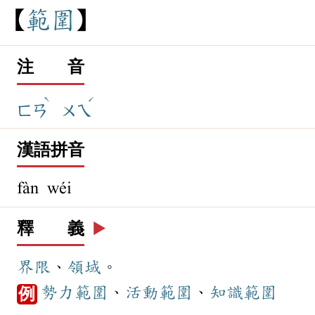
範
圍
注 音
ˋ
ˊ
ㄈㄢ
ㄨㄟ
漢語拼音
fàn wéi
釋 義
▶️
界限
、
領域
。
勢力
範圍
、
活動
範圍
、
知識
範圍
例