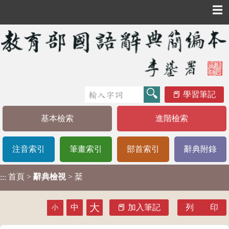
☰
學習筆記
基本檢索
進階檢索
注音索引
筆畫索引
部首索引
辭典附錄
首頁
>
辭典檢視
> 棻
:::
大
中
加入筆記
列 印
小