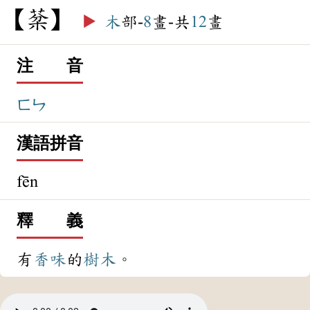
棻
▶️
木
部-
8
畫-共
12
畫
注 音
ㄈㄣ
漢語拼音
fēn
釋 義
有
香味
的
樹木
。