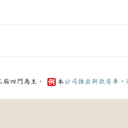
三廂四門為主。
本
公司
推出
新款
房車
，
例