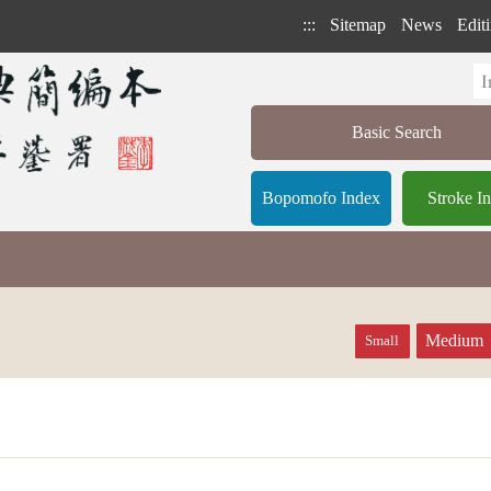
:::
Sitemap
News
Editi
Basic Search
Bopomofo Index
Stroke I
Medium
Small