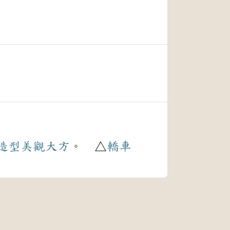
造型
美觀
大方
。 △
轎車