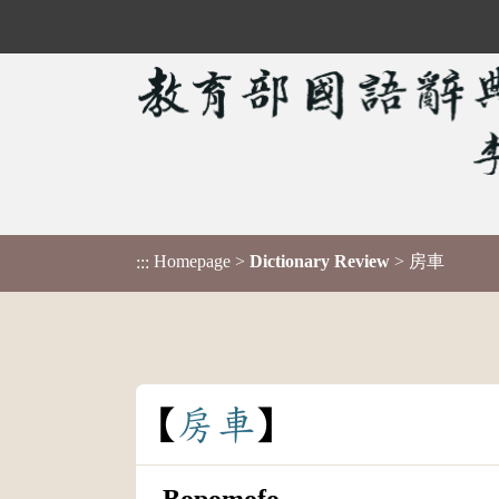
Homepage
>
Dictionary Review
> 房車
:::
房
車
Bopomofo