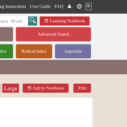
⚙️
中
ng Instructions
User Guide
FAQ
👤
Learning Notebook
Advanced Search
ndex
Radical Index
Appendix
Large
Add to Notebook
Print