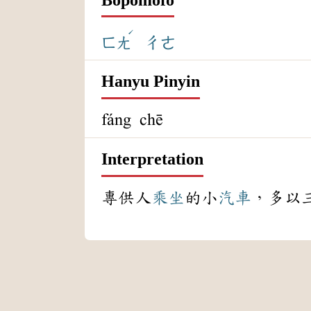
ˊ
ㄈㄤ
ㄔㄜ
Hanyu Pinyin
fáng chē
Interpretation
專供人
乘坐
的小
汽車
，多以