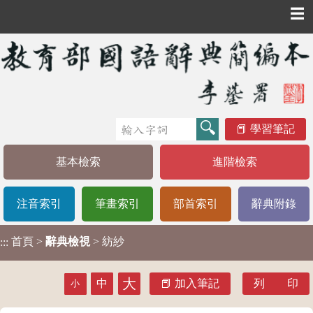
☰
學習筆記
基本檢索
進階檢索
注音索引
筆畫索引
部首索引
辭典附錄
首頁
>
辭典檢視
> 紡紗
:::
大
中
加入筆記
列 印
小