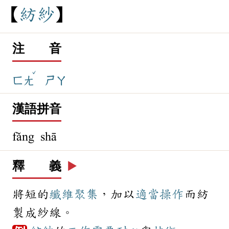
紡
紗
注 音
ˇ
ㄈㄤ
ㄕㄚ
漢語拼音
fǎng shā
釋 義
▶️
將短的
纖維
聚集
，加以
適當
操作
而紡
製成紗線。