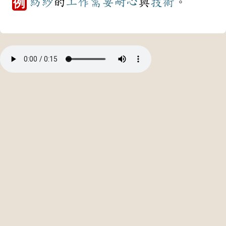
紡紗
的
工作
需要
耐心
與
技術
。
例