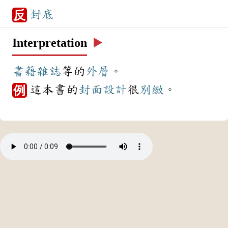
封底
反
Interpretation
▶️
書籍
雜誌
等的
外層
。
這本書的
封面
設計
很
別緻
。
例