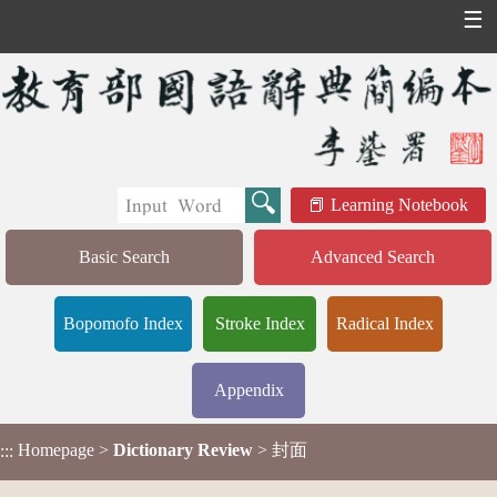
☰
Learning Notebook
Basic Search
Advanced Search
Bopomofo Index
Stroke Index
Radical Index
Appendix
Homepage
>
Dictionary Review
> 封面
:::