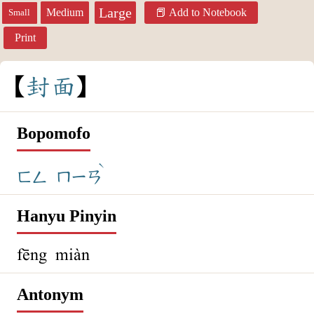
Large
Medium
Add to Notebook
Small
Print
封
面
Bopomofo
ˋ
ㄈㄥ
ㄇㄧㄢ
Hanyu Pinyin
fēng miàn
Antonym