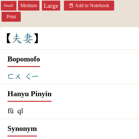
Large
Medium
Add to Notebook
Small
Print
夫
妻
Bopomofo
ㄈㄨ
ㄑㄧ
Hanyu Pinyin
fū qī
Synonym