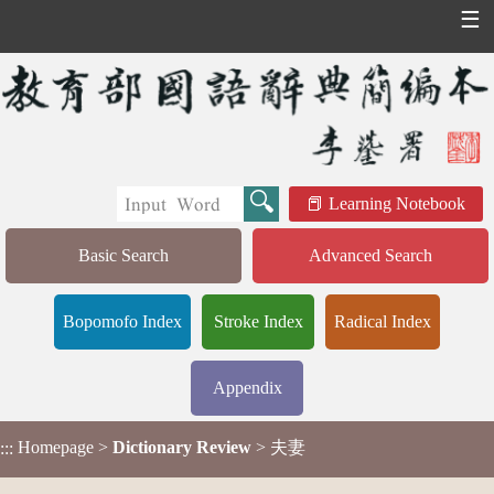
☰
Learning Notebook
Basic Search
Advanced Search
Bopomofo Index
Stroke Index
Radical Index
Appendix
Homepage
>
Dictionary Review
> 夫妻
:::