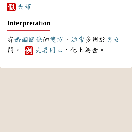
夫婦
似
Interpretation
有
婚姻
關係
的
雙方
，
通常
多用於
男女
間。
夫妻
同心
，化土為金。
例