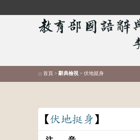
首頁
>
辭典檢視
> 伏地挺身
:::
伏
地
挺
身
注 音