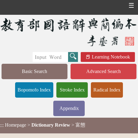
☰
Learning Notebook
Basic Search
Advanced Search
Bopomofo Index
Stroke Index
Radical Index
Appendix
Homepage
>
Dictionary Review
> 富態
:::