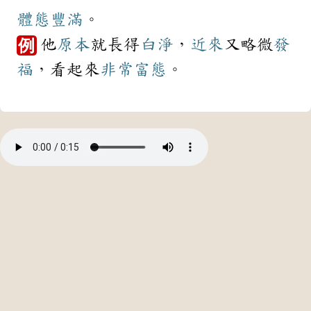
體態
豐滿
。
他
原本
就長得
白淨
，
近來
又略微
發
例
福
，看起來
非常
富態
。