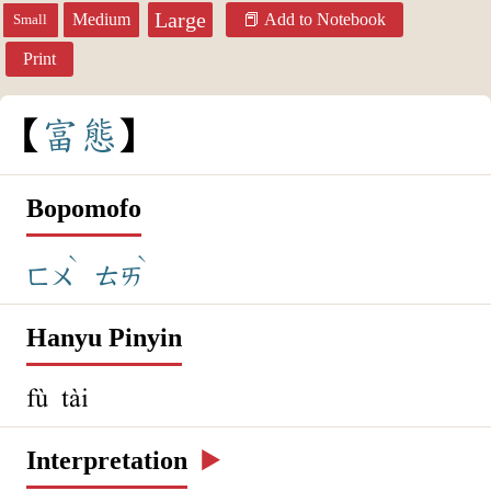
Large
Medium
Add to Notebook
Small
Print
富
態
Bopomofo
ˋ
ˋ
ㄈㄨ
ㄊㄞ
Hanyu Pinyin
fù tài
Interpretation
▶️