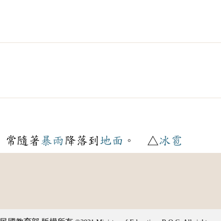
，常隨著
暴雨
降落到
地面
。 △
冰雹