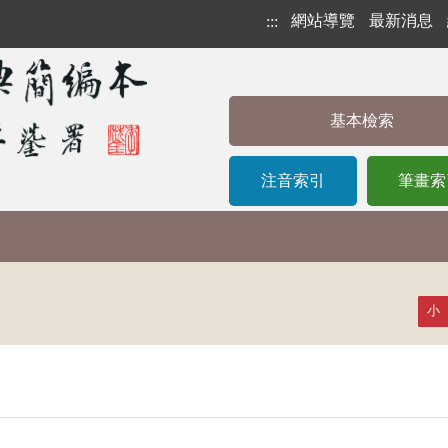
網站導覽
最新消息
:::
基本檢索
注音索引
筆畫索
小