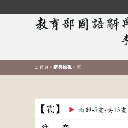
首頁
>
辭典檢視
> 雹
:::
雹
▶️
雨
部-
5
畫-共
13
畫
注 音