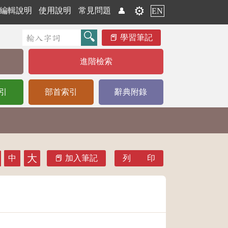
⚙️
編輯說明
使用說明
常見問題
👤
EN
學習筆記
進階檢索
引
部首索引
辭典附錄
大
中
加入筆記
列 印