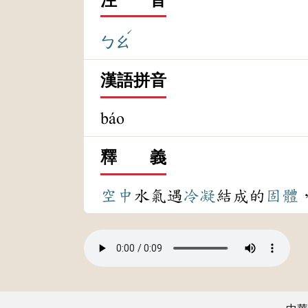
ˊ
ㄅㄠ
漢語拼音
báo
釋 義
空中
水氣遇
冷凝
結成的
固體