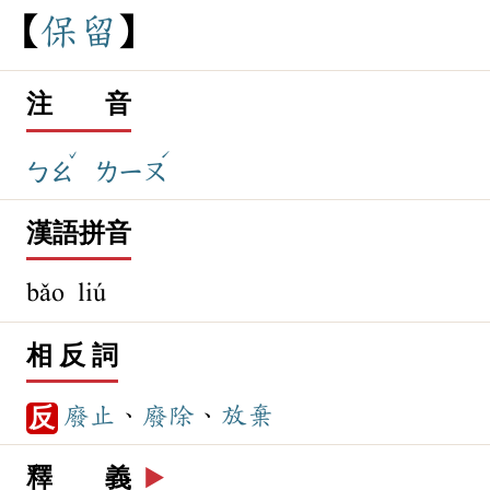
保
留
注 音
ˇ
ˊ
ㄅㄠ
ㄌㄧㄡ
漢語拼音
bǎo liú
相 反 詞
廢止
、
廢除
、
放棄
反
釋 義
▶️