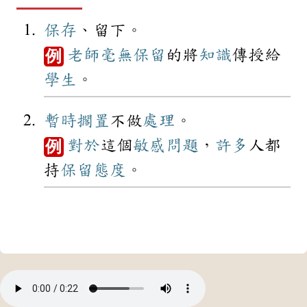
保存
、留下。
老師
毫無
保留
的將
知識
傳授給
例
學生
。
暫時
擱置
不做
處理
。
對於
這個
敏感
問題
，
許多
人都
例
持
保留
態度
。