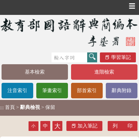
☰
學習筆記
基本檢索
進階檢索
注音索引
筆畫索引
部首索引
辭典附錄
首頁
>
辭典檢視
> 保留
:::
大
中
加入筆記
列 印
小