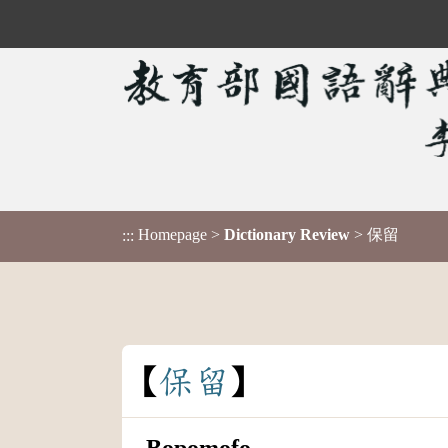
Homepage
>
Dictionary Review
> 保留
:::
保
留
Bopomofo