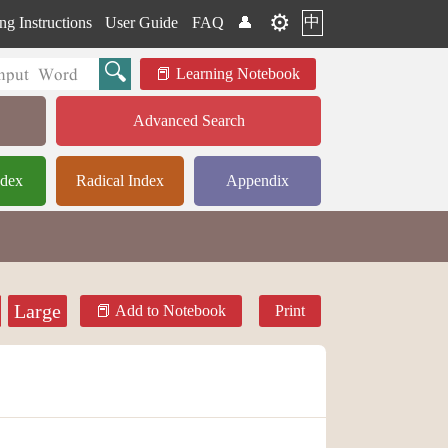
⚙️
中
ng Instructions
User Guide
FAQ
👤
Learning Notebook
Advanced Search
ndex
Radical Index
Appendix
Large
Add to Notebook
Print