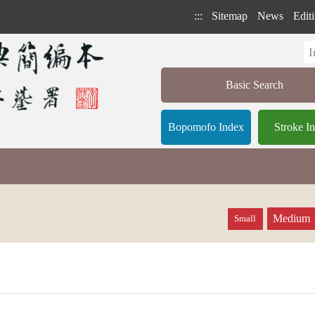
:::
Sitemap
News
Editi
Basic Search
Bopomofo Index
Stroke I
Medium
Small