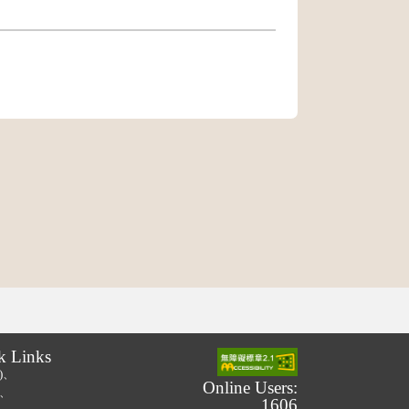
。
k Links
.)、
Online Users:
.)、
1606