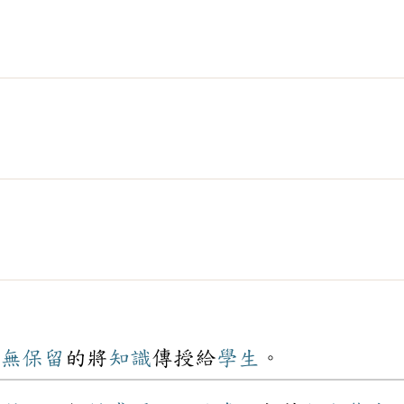
無
保留
的將
知識
傳授給
學生
。