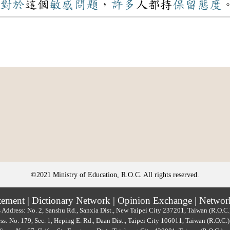
對於
這個
敏感
問題
，
許多
人都持
保留
態度
©2021 Ministry of Education, R.O.C. All rights reserved.
tement
|
Dictionary Network
|
Opinion Exchange
|
Networ
 Address: No. 2, Sanshu Rd., Sanxia Dist., New Taipei City 237201, Taiwan (R.O.C
ss: No. 179, Sec. 1, Heping E. Rd., Daan Dist., Taipei City 106011, Taiwan (R.O.C