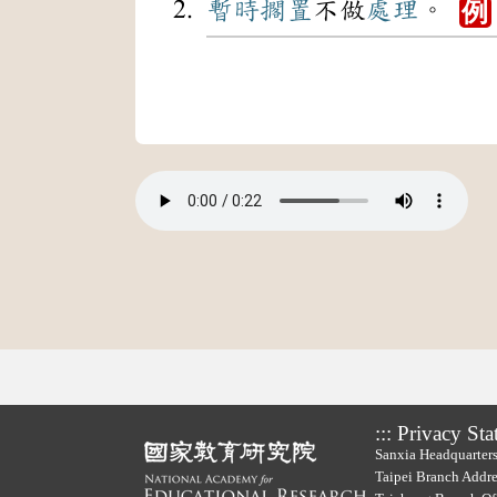
暫時
擱置
不做
處理
。
例
:::
Privacy Sta
Sanxia Headquarters
Taipei Branch Addre