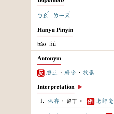
ˇ
ˊ
ㄅㄠ
ㄌㄧㄡ
Hanyu Pinyin
bǎo liú
Antonym
廢止
、
廢除
、
放棄
反
Interpretation
▶️
保存
、留下。
老師
毫
例