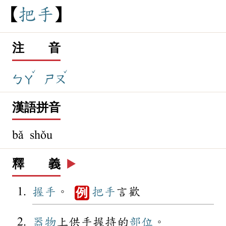
把
手
注 音
ˇ
ˇ
ㄅㄚ
ㄕㄡ
漢語拼音
bǎ shǒu
釋 義
▶️
握手
。
把手
言歡
例
器物
上供手握持的
部位
。