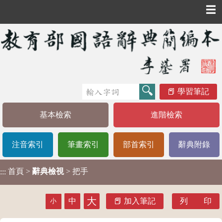
☰
學習筆記
基本檢索
進階檢索
注音索引
筆畫索引
部首索引
辭典附錄
首頁
>
辭典檢視
> 把手
:::
大
中
加入筆記
列 印
小