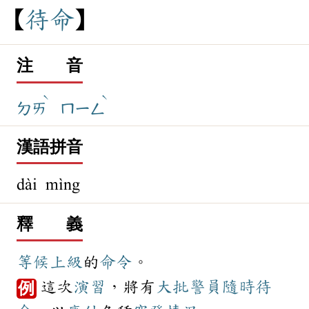
待
命
注 音
ˋ
ˋ
ㄉㄞ
ㄇㄧㄥ
漢語拼音
dài mìng
釋 義
等候
上級
的
命令
。
這次
演習
，將有
大批
警員
隨時
待
例