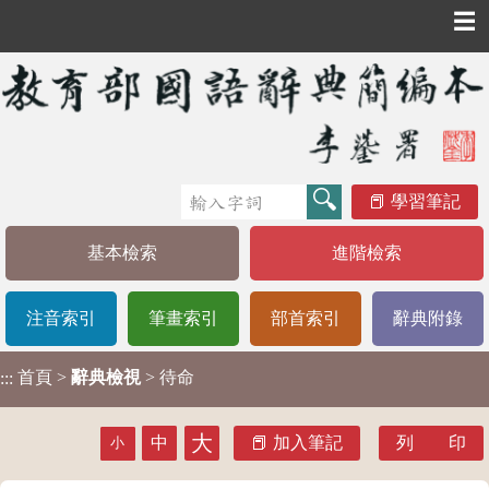
☰
學習筆記
基本檢索
進階檢索
注音索引
筆畫索引
部首索引
辭典附錄
首頁
>
辭典檢視
> 待命
:::
大
中
加入筆記
列 印
小