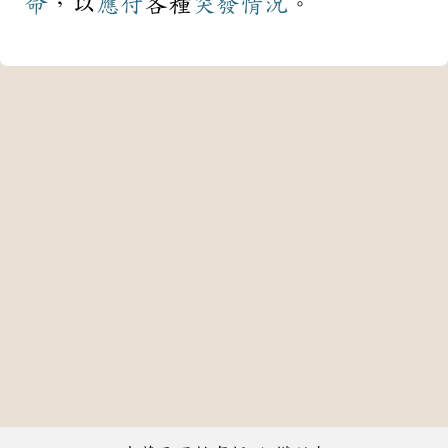
命
，以
應付
各種
突發
情況
。