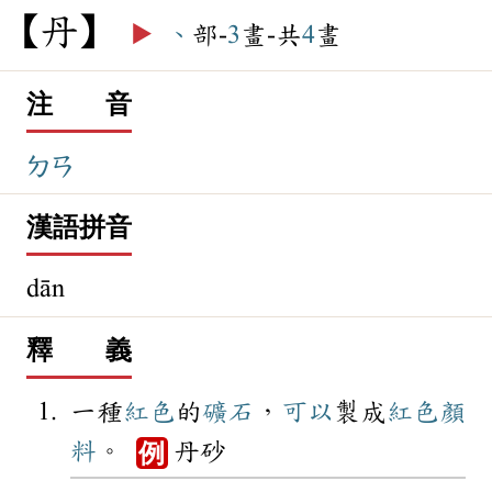
丹
▶️
丶
部-
3
畫-共
4
畫
注 音
ㄉㄢ
漢語拼音
dān
釋 義
一種
紅色
的
礦石
，
可以
製成
紅色
顏
料
。
丹砂
例