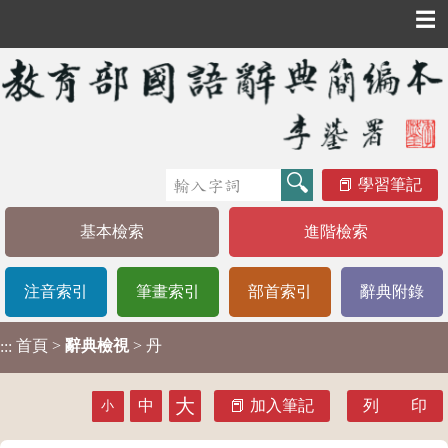
☰
學習筆記
基本檢索
進階檢索
注音索引
筆畫索引
部首索引
辭典附錄
首頁
>
辭典檢視
> 丹
:::
大
中
加入筆記
列 印
小