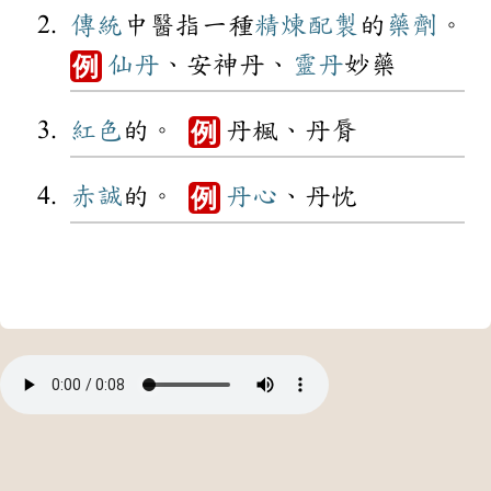
傳統
中醫指一種
精煉
配製
的
藥劑
。
仙丹
、安神丹、
靈丹
妙藥
例
紅色
的。
丹楓、丹脣
例
赤誠
的。
丹心
、丹忱
例