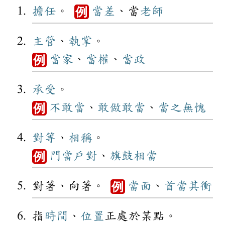
擔任
。
當差
、當
老師
例
主管
、
執掌
。
當家
、
當權
、
當政
例
承受
。
不敢當
、
敢做敢當
、
當之無愧
例
對等
、
相稱
。
門當戶對
、
旗鼓相當
例
對著、向著。
當面
、
首當其衝
例
指
時間
、
位置
正處於某點。