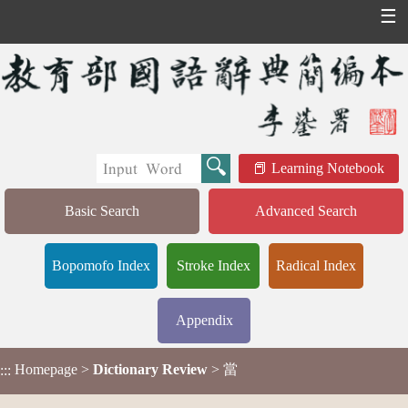
☰
Learning Notebook
Basic Search
Advanced Search
Bopomofo Index
Stroke Index
Radical Index
Appendix
Homepage
>
Dictionary Review
> 當
:::