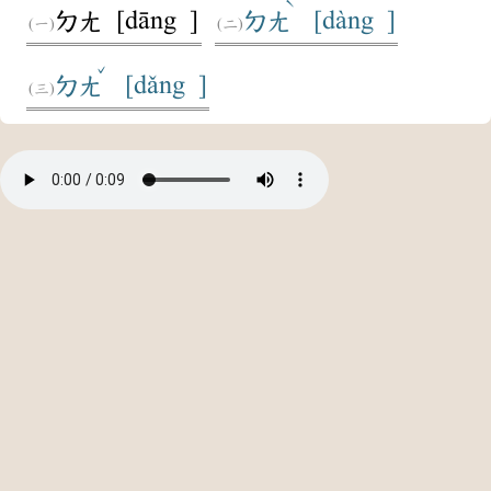
ˋ
[dāng ]
[dàng ]
ㄉㄤ
ㄉㄤ
ˇ
[dǎng ]
ㄉㄤ