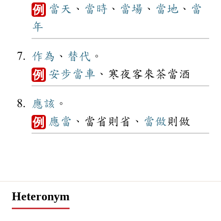
當天
、
當時
、
當場
、
當地
、
當
例
年
作為
、
替代
。
安步當車
、寒夜客來茶當酒
例
應該
。
應當
、當省則省、
當做
則做
例
Heteronym