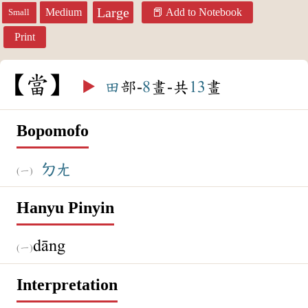
Large
Medium
Add to Notebook
Small
Print
當
▶️
田
部-
8
畫-共
13
畫
Bopomofo
ㄉㄤ
Hanyu Pinyin
dāng
Interpretation