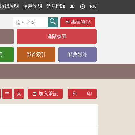
⚙️
編輯說明
使用說明
常見問題
👤
EN
學習筆記
進階檢索
引
部首索引
辭典附錄
大
中
加入筆記
列 印