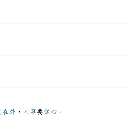
門
在外
，
凡事
要
當心
。