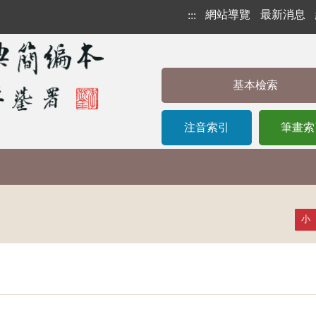
網站導覽
最新消息
:::
基本檢索
注音索引
筆畫索
小