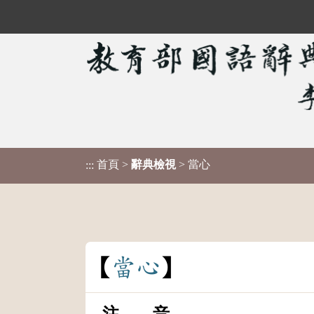
首頁
>
辭典檢視
> 當心
:::
當
心
注 音