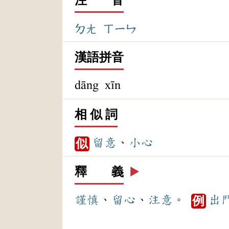
ㄉㄤ
ㄒㄧㄣ
漢語拼音
dāng xīn
相 似 詞
留意
、
小心
似
釋 義
▶️
謹慎
、
留心
、
注意
。
出
例