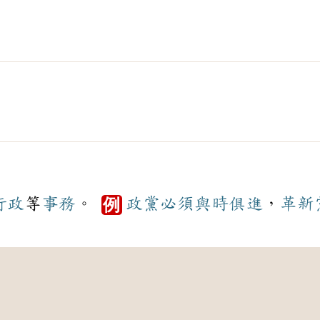
行政
等
事務
。
政黨
必須
與時俱進
，
革新
例