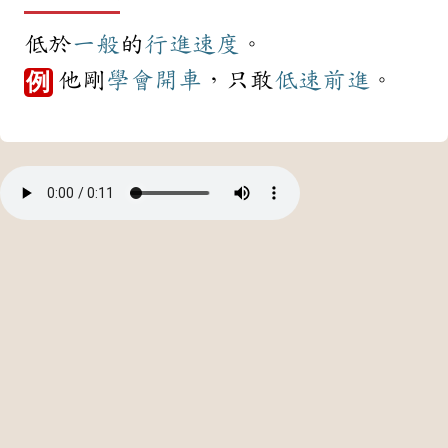
低於
一般
的
行進
速度
。
他剛
學會
開車
，只敢
低速
前進
。
例