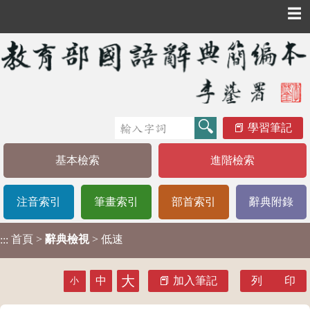
☰
學習筆記
基本檢索
進階檢索
注音索引
筆畫索引
部首索引
辭典附錄
首頁
>
辭典檢視
> 低速
:::
大
中
加入筆記
列 印
小