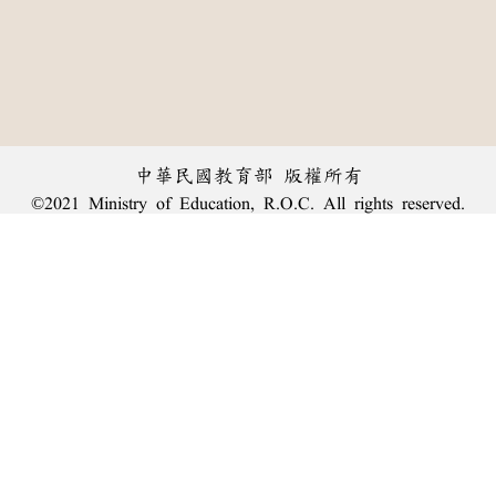
中華民國教育部 版權所有
©2021 Ministry of Education, R.O.C. All rights reserved.
︿
:::
個資法及隱私聲明
|
辭典公眾授權網
|
意見交流
|
網網相連
三峽總院區地址：新北市三峽區三樹路2號、
臺北院區地址：臺北市大安區和平東路一段179號、
回頂端
臺中院區地址：臺中市豐原區師範街67號
電話總機：
(02)7740-7890
、
傳真：(02)7740-7064、
TANet VoIP：9009-7890