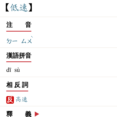
低
速
注 音
ˋ
ㄉㄧ
ㄙㄨ
漢語拼音
dī sù
相 反 詞
高速
反
釋 義
▶️