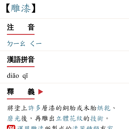
雕
漆
注 音
ㄉㄧㄠ
ㄑㄧ
漢語拼音
diāo qī
釋 義
▶️
將塗上
許多
層漆的銅胎或木胎
烘乾
、
磨光
後，再雕出
立體
花紋
的
技術
。
運用
雕漆
所製成的
漆器
種類
有
家