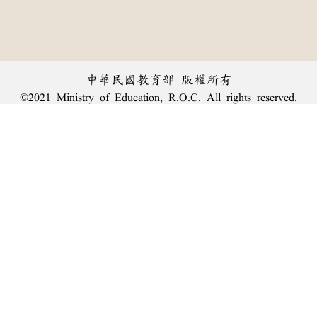
中華民國教育部 版權所有
©2021 Ministry of Education, R.O.C. All rights reserved.
︿
:::
個資法及隱私聲明
|
辭典公眾授權網
|
意見交流
|
網網相連
三峽總院區地址：新北市三峽區三樹路2號、
臺北院區地址：臺北市大安區和平東路一段179號、
回頂端
臺中院區地址：臺中市豐原區師範街67號
電話總機：
(02)7740-7890
、
傳真：(02)7740-7064、
TANet VoIP：9009-7890
線上人數: 2907
累積總人次: 239,925,189