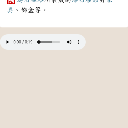
例
具
、飾盒等。