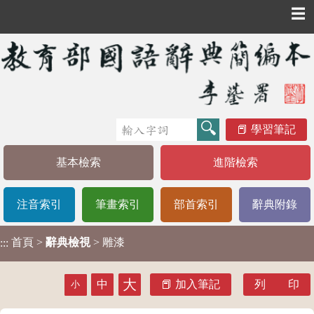
☰
學習筆記
基本檢索
進階檢索
注音索引
筆畫索引
部首索引
辭典附錄
首頁
>
辭典檢視
> 雕漆
:::
大
中
加入筆記
列 印
小