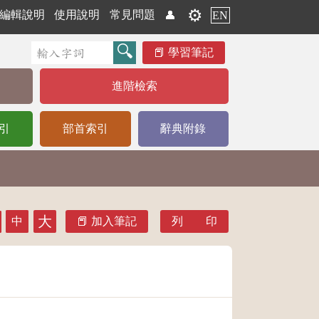
⚙️
編輯說明
使用說明
常見問題
👤
EN
學習筆記
進階檢索
引
部首索引
辭典附錄
大
中
加入筆記
列 印