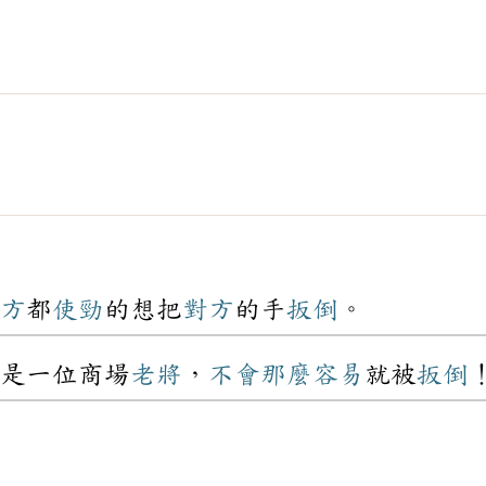
方
都
使勁
的想把
對方
的手
扳倒
。
是一位商場
老將
，
不會
那麼
容易
就被
扳倒