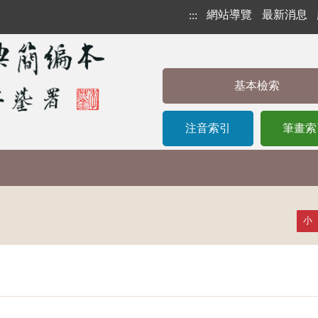
網站導覽
最新消息
:::
基本檢索
注音索引
筆畫索
小