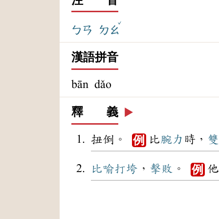
ˇ
ㄅㄢ
ㄉㄠ
漢語拼音
bān dǎo
釋 義
▶️
扭倒。
比
腕力
時，
雙
例
比喻
打垮
，
擊敗
。
他
例