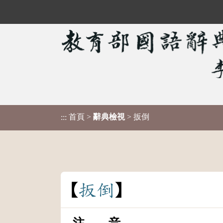
首頁
>
辭典檢視
> 扳倒
:::
扳
倒
注 音