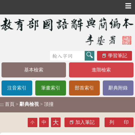
☰
學習筆記
基本檢索
進階檢索
注音索引
筆畫索引
部首索引
辭典附錄
首頁
>
辭典檢視
> 頂撞
:::
大
中
加入筆記
列 印
小