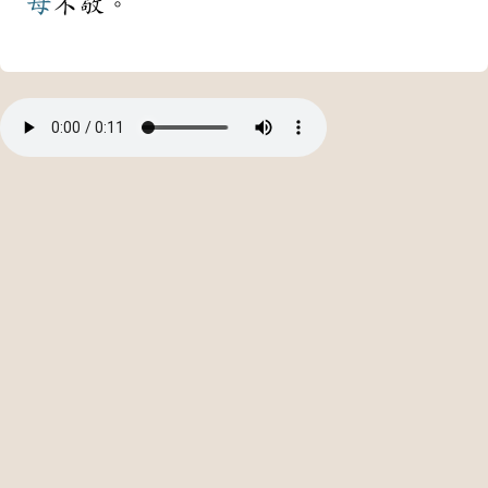
母
不敬。