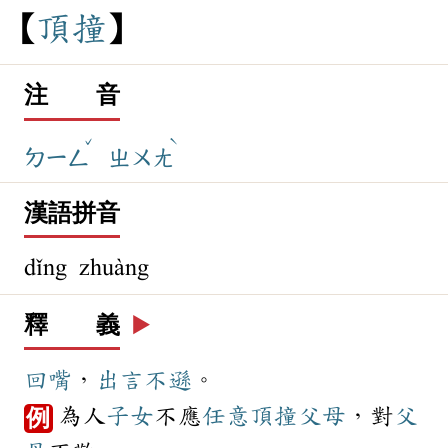
頂
撞
注 音
ˇ
ˋ
ㄉㄧㄥ
ㄓㄨㄤ
漢語拼音
dǐng zhuàng
釋 義
▶️
回嘴
，
出言不遜
。
為人
子女
不應
任意
頂撞
父母
，對
父
例